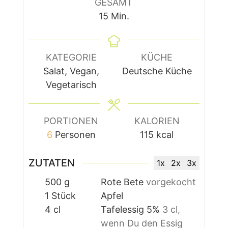
GESAMT
Minuten
15
Min.
KATEGORIE
KÜCHE
Salat, Vegan,
Deutsche Küche
Vegetarisch
PORTIONEN
KALORIEN
6
Personen
115
kcal
ZUTATEN
1x
2x
3x
500
g
Rote Bete
vorgekocht
1
Stück
Apfel
4
cl
Tafelessig 5%
3 cl,
wenn Du den Essig