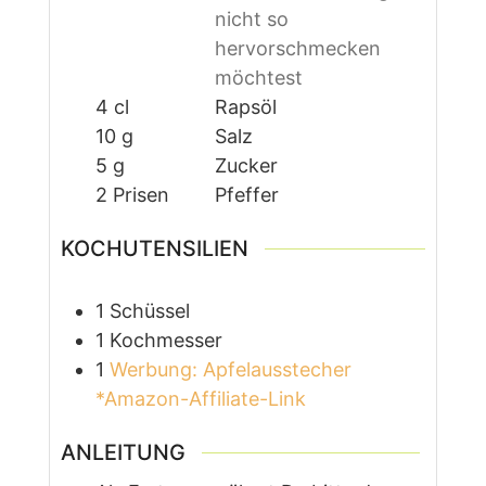
nicht so
hervorschmecken
möchtest
4
cl
Rapsöl
10
g
Salz
5
g
Zucker
2
Prisen
Pfeffer
KOCHUTENSILIEN
1 Schüssel
1 Kochmesser
1
Werbung: Apfelausstecher
*Amazon-Affiliate-Link
ANLEITUNG