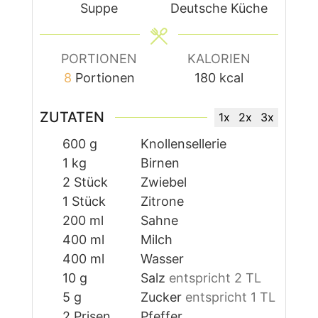
Suppe
Deutsche Küche
PORTIONEN
KALORIEN
8
Portionen
180
kcal
ZUTATEN
1x
2x
3x
600
g
Knollensellerie
1
kg
Birnen
2
Stück
Zwiebel
1
Stück
Zitrone
200
ml
Sahne
400
ml
Milch
400
ml
Wasser
10
g
Salz
entspricht 2 TL
5
g
Zucker
entspricht 1 TL
2
Prisen
Pfeffer