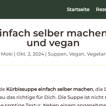
Startseite
Rez
infach selber machen
und vegan
n
Moki
|
Okt. 2, 2024
|
Suppen
,
Vegan
,
Vegetar
nde
Kürbissuppe einfach selber machen
, die
u das richtige für Dich. Die Suppe ist nich
ne samtige Textur. Neben einem angenehmen