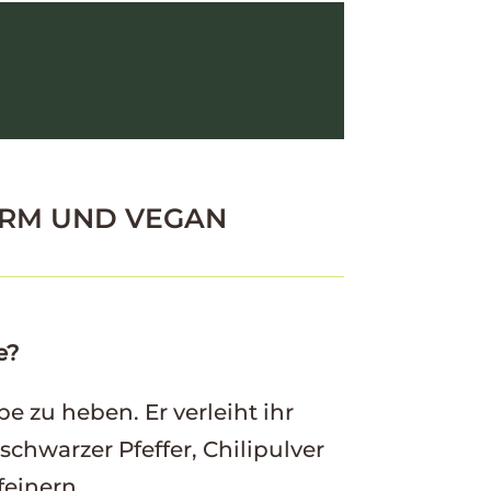
ARM UND VEGAN
e?
 zu heben. Er verleiht ihr
chwarzer Pfeffer, Chilipulver
einern.