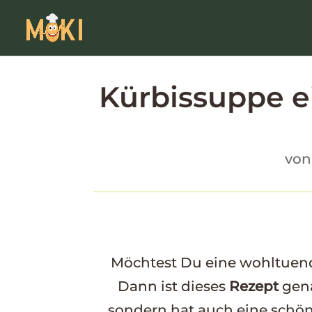
Kürbissuppe e
vo
Möchtest Du eine wohltue
Dann ist dieses
Rezept
gena
sondern hat auch eine schö