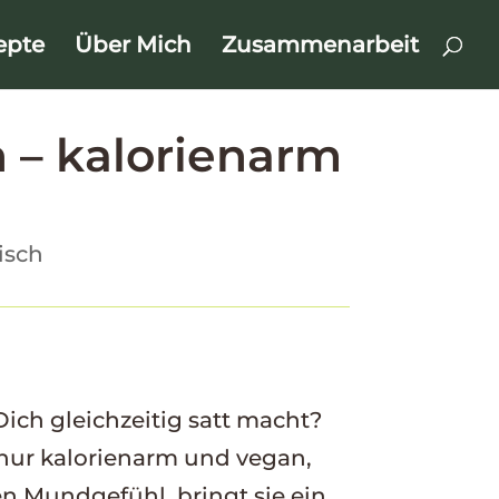
epte
Über Mich
Zusammenarbeit
 – kalorienarm
isch
 Dich gleichzeitig satt macht?
t nur kalorienarm und vegan,
 Mundgefühl, bringt sie ein