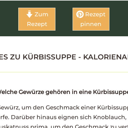
Zum
Rezept
Rezept
pinnen
ES ZU
KÜRBISSUPPE - KALORIEN
elche Gewürze gehören in eine Kürbissupp
 Gewürz, um den Geschmack einer Kürbissuppe
e. Darüber hinaus eignen sich Knoblauch, s
uskatnuss prima, um den Geschmack zu verf