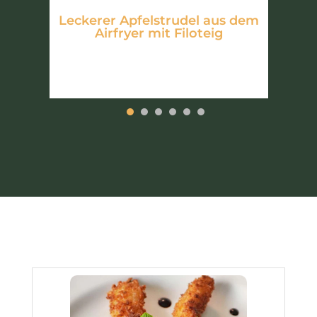
Leckerer Apfelstrudel aus dem
Airfryer mit Filoteig