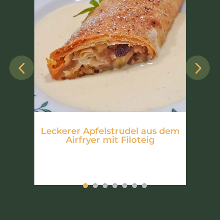
i
Leckerer Apfelstrudel aus dem
G
Airfryer mit Filoteig