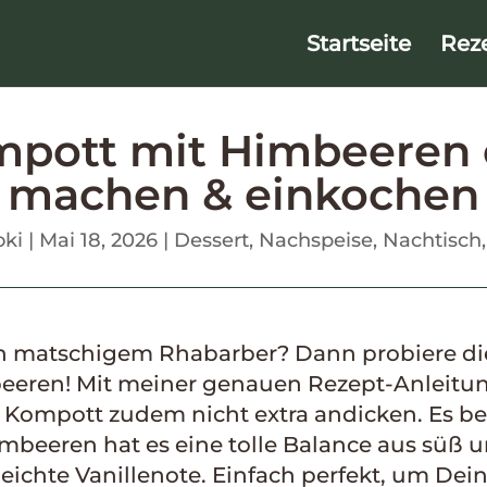
Startseite
Rez
pott mit Himbeeren e
machen & einkochen
ki
|
Mai 18, 2026
|
Dessert
,
Nachspeise
,
Nachtisch
on matschigem Rhabarber? Dann probiere di
eren! Mit meiner genauen Rezept-Anleitun
s Kompott zudem nicht extra andicken. Es 
mbeeren hat es eine tolle Balance aus süß u
eichte Vanillenote. Einfach perfekt, um Dei