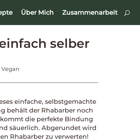
epte
Über Mich
Zusammenarbeit
infach selber
,
Vegan
eses einfache, selbstgemachte
g behält der Rhabarber noch
bekommt die perfekte Bindung
nd säuerlich. Abgerundet wird
nen Rhabarber zu verwerten!