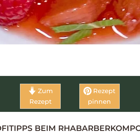
Zum
Rezept
Rezept
pinnen
OFITIPPS BEIM RHABARBERKOMP