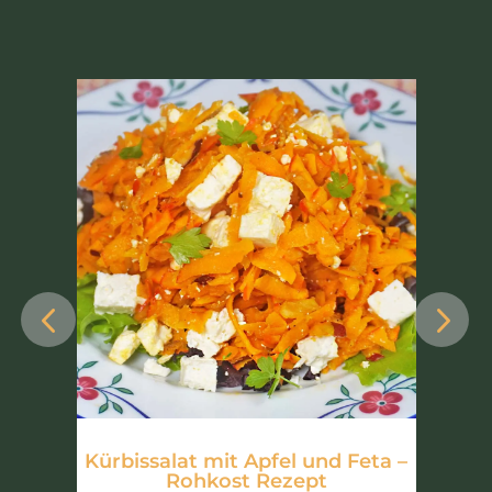
ch
Kürbissalat mit Apfel und Feta –
O
Rohkost Rezept