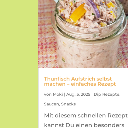
Thunfisch Aufstrich selbst
machen – einfaches Rezept
von
Moki
|
Aug. 5, 2025
|
Dip Rezepte
,
Saucen
,
Snacks
Mit diesem schnellen Rezept
kannst Du einen besonders