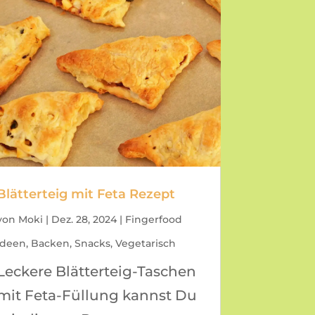
Blätterteig mit Feta Rezept
von
Moki
|
Dez. 28, 2024
|
Fingerfood
Ideen
,
Backen
,
Snacks
,
Vegetarisch
Leckere Blätterteig-Taschen
mit Feta-Füllung kannst Du