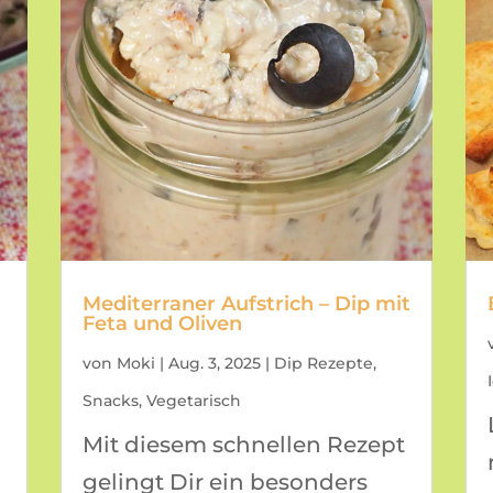
Mediterraner Aufstrich – Dip mit
Feta und Oliven
von
Moki
|
Aug. 3, 2025
|
Dip Rezepte
,
Snacks
,
Vegetarisch
Mit diesem schnellen Rezept
gelingt Dir ein besonders