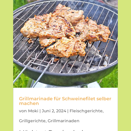
Grillmarinade für Schweinefilet selber
machen
von
Moki
|
Juni 2, 2024
|
Fleischgerichte
,
Grillgerichte
,
Grillmarinaden