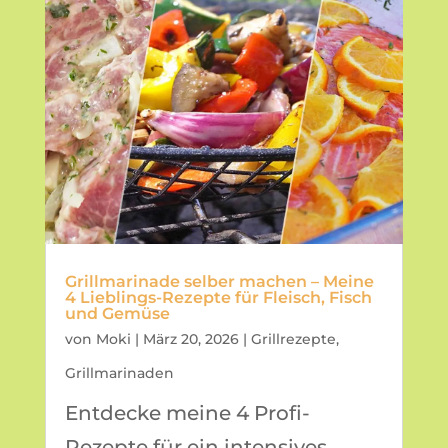
Grillmarinade selber machen – Meine
4 Lieblings-Rezepte für Fleisch, Fisch
und Gemüse
von
Moki
|
März 20, 2026
|
Grillrezepte
,
Grillmarinaden
Entdecke meine 4 Profi-
Rezepte für ein intensives