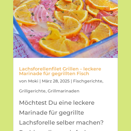
Lachsforellenfilet Grillen – leckere
Marinade für gegrillten Fisch
von
Moki
|
März 28, 2025
|
Fischgerichte
,
Grillgerichte
,
Grillmarinaden
Möchtest Du eine leckere
Marinade für gegrillte
Lachsforelle selber machen?